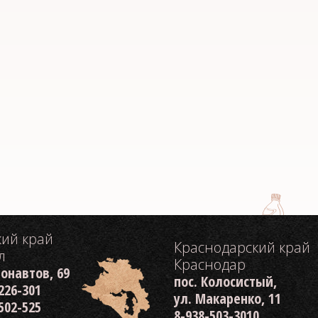
кий край
Краснодарский край
л
Краснодар
монавтов, 69
пос. Колосистый,
 226-301
ул. Макаренко, 11
 502-525
8-938-503-3010