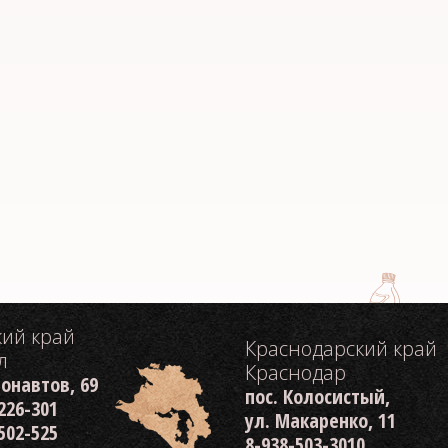
кий край
Краснодарский край
л
Краснодар
монавтов, 69
пос. Колосистый,
 226-301
ул. Макаренко, 11
 502-525
8-938-503-3010