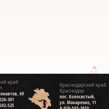
кий край
Краснодарский край
л
Краснодар
монавтов, 69
пос. Колосистый,
 226-301
ул. Макаренко, 11
 502-525
8-938-503-3010