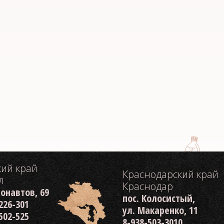
кий край
Краснодарский край
л
Краснодар
монавтов, 69
пос. Колосистый,
 226-301
ул. Макаренко, 11
 502-525
8-938-503-3010