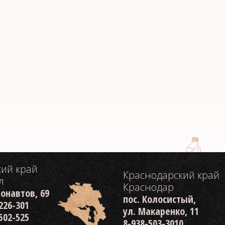
кий край
Краснодарский край
л
Краснодар
монавтов, 69
пос. Колосистый,
 226-301
ул. Макаренко, 11
 502-525
8-938-503-3010