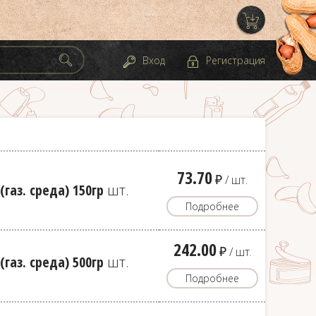
Вход
Регистрация
73.70
д
/ шт.
газ. среда) 150гр
шт.
Подробнее
242.00
д
/ шт.
газ. среда) 500гр
шт.
Подробнее