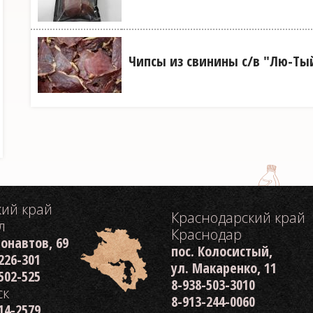
Чипсы из свинины с/в "Лю-Тый"
кий край
Краснодарский край
л
Краснодар
монавтов, 69
пос. Колосистый,
 226-301
ул. Макаренко, 11
 502-525
8-938-503-3010
ск
8-913-244-0060
214-2579