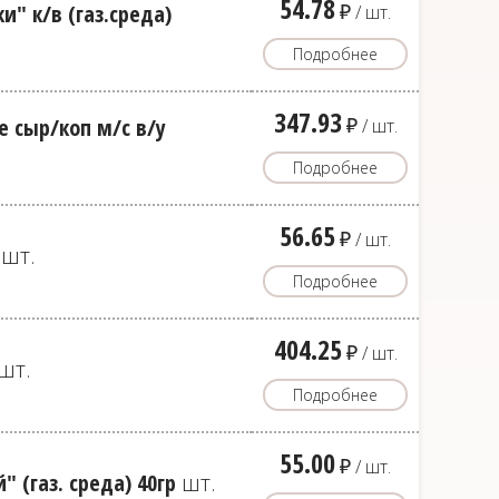
54.78
д
" к/в (газ.среда)
/ шт.
Подробнее
347.93
д
 сыр/коп м/с в/у
/ шт.
Подробнее
56.65
д
/ шт.
шт.
Подробнее
404.25
д
/ шт.
шт.
Подробнее
55.00
д
/ шт.
 (газ. среда) 40гр
шт.