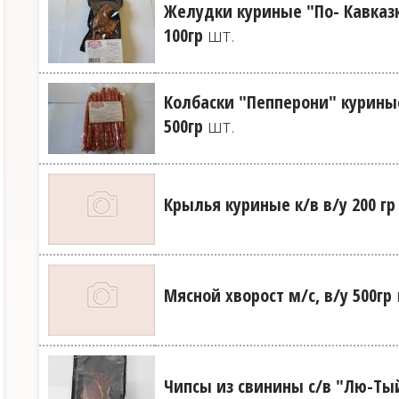
Желудки куриные "По- Кавказки
100гр
шт.
Колбаски "Пепперони" куриные
500гр
шт.
Крылья куриные к/в в/у 200 гр
Мясной хворост м/с, в/у 500гр
Чипсы из свинины с/в "Лю-Тый"