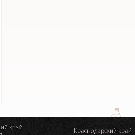
кий край
Краснодарский край
л