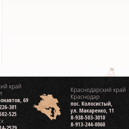
кий край
Краснодарский край
л
Краснодар
монавтов, 69
пос. Колосистый,
 226-301
ул. Макаренко, 11
 502-525
8-938-503-3010
ск
8-913-244-0060
214-2579