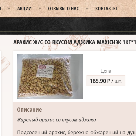
И
АКЦИИ
ОТЗЫВЫ О НАС
КОНТАКТЫ
АРАХИС Ж/С СО ВКУСОМ АДЖИКА MAXIСНЭК 1КГ*
Цена
185.90
д
/ шт.
Описание
Жареный арахис со вкусом аджики
Подсоленый арахис, бережно обжареный на душ